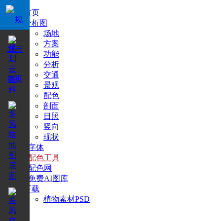
首页
分析图
场地
方案
功能
分析
交通
景观
配色
剖面
日照
竖向
现状
+字体
+配色工具
+配色网
+免费AI图库
下载
植物素材PSD
搜索