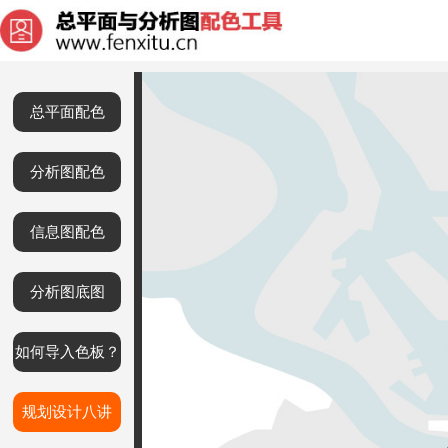
总平面配色
分析图配色
信息图配色
分析图底图
如何导入色板？
规划设计八讲