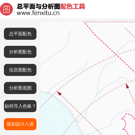
总平面配色
分析图配色
信息图配色
分析图底图
如何导入色板？
规划设计八讲