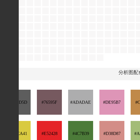
分析图配
#5D5D5D
#76595F
#ADADAE
#DE95B7
#C
#D9CA41
#E52428
#4C7B39
#D38D87
#A