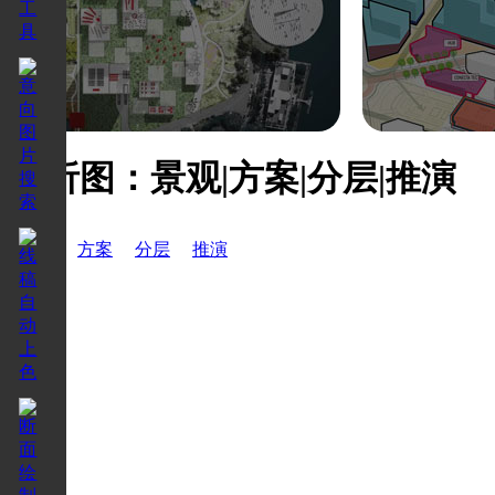
分析图：景观|方案|分层|推演
景观
方案
分层
推演
8018
8018
。