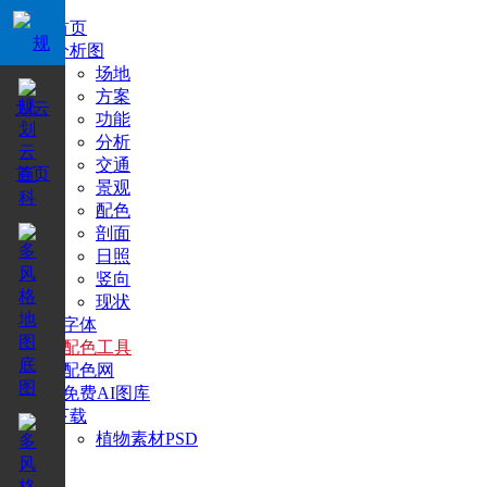
首页
分析图
场地
方案
功能
分析
交通
景观
配色
剖面
日照
竖向
现状
+字体
+配色工具
+配色网
+免费AI图库
下载
植物素材PSD
搜索