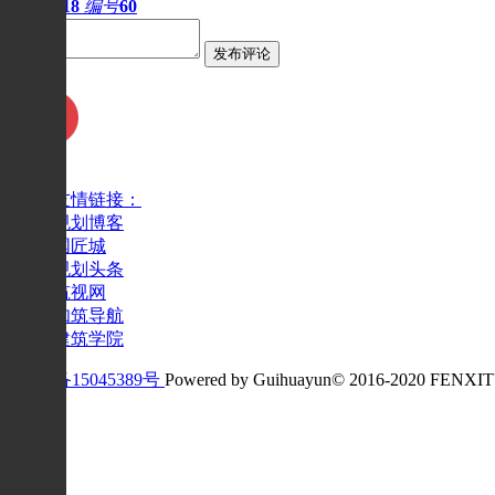
阅读
8018
编号
60
发布评论
友情链接：
规划博客
国匠城
规划头条
筑视网
知筑导航
建筑学院
沪ICP备15045389号
Powered by Guihuayun© 2016-2020 FENXI
反馈