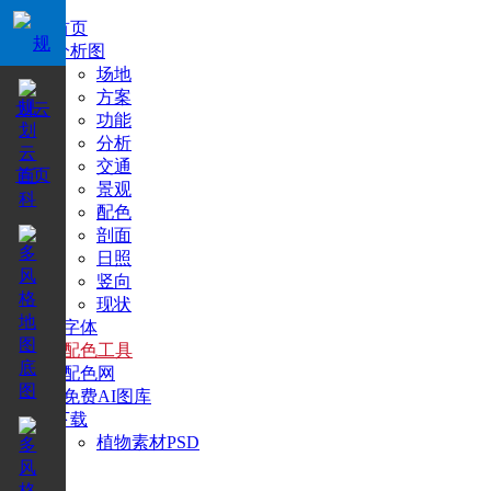
首页
分析图
场地
方案
功能
分析
交通
景观
配色
剖面
日照
竖向
现状
+字体
+配色工具
+配色网
+免费AI图库
下载
植物素材PSD
搜索