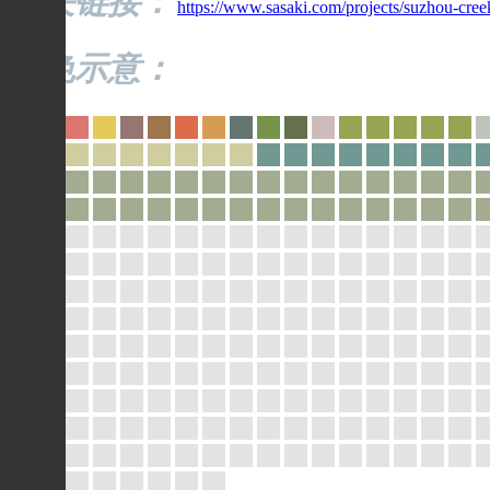
相关链接：
https://www.sasaki.com/projects/suzhou-cree
配色示意：