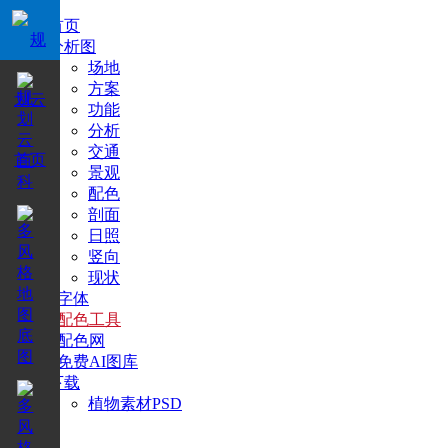
首页
分析图
场地
方案
功能
分析
交通
景观
配色
剖面
日照
竖向
现状
+字体
+配色工具
+配色网
+免费AI图库
下载
植物素材PSD
搜索