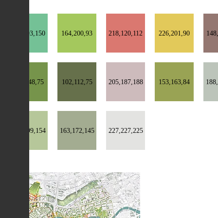
116,193,150
164,200,93
218,120,112
226,201,90
148
118,148,75
102,112,75
205,187,188
153,163,84
188
182,199,154
163,172,145
227,227,225