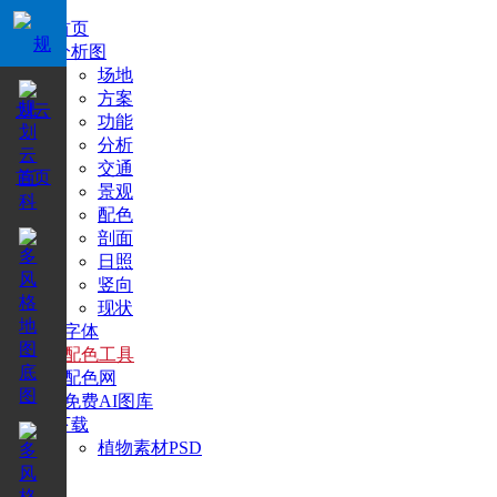
首页
分析图
场地
方案
功能
分析
交通
景观
配色
剖面
日照
竖向
现状
+字体
+配色工具
+配色网
+免费AI图库
下载
植物素材PSD
搜索